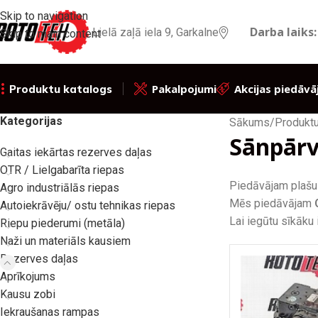
Skip to navigation
Darba laiks:
Lielā zaļā iela 9, Garkalne
Skip to main content
Pakalpojumi
Akcijas piedāvā
Produktu katalogs
Kategorijas
Sākums
/
Produktu
Sānpārv
Gaitas iekārtas rezerves daļas
OTR / Lielgabarīta riepas
Piedāvājam plašu 
Agro industriālās riepas
Mēs piedāvājam
Autoiekrāvēju/ ostu tehnikas riepas
Lai iegūtu sīkāku
Riepu piederumi (metāla)
Naži un materiāls kausiem
Rezerves daļas
Aprīkojums
Kausu zobi
Iekraušanas rampas