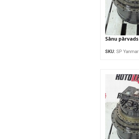
Sānu pārvad
VIO33-6
SKU:
SP Yanmar