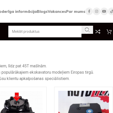
oderīga informācija
Blogs
Vakances
Par mums
iem, līdz pat 45T mašīnām.
s populārākajiem ekskavatoru modeļiem Eiropas tirgū.
ūsu klientu apkalpošanas speciālistiem.