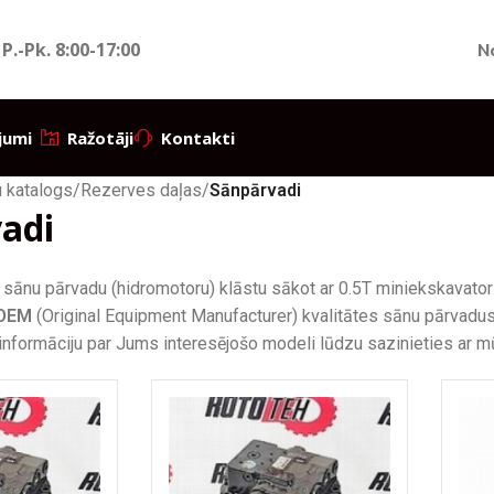
 P.-Pk.
8:00-17:00
N
jumi
Ražotāji
Kontakti
 katalogs
/
Rezerves daļas
/
Sānpārvadi
adi
sānu pārvadu (hidromotoru) klāstu sākot ar 0.5T miniekskavator
OEM
(Original Equipment Manufacturer) kvalitātes sānu pārvadu
 informāciju par Jums interesējošo modeli lūdzu sazinieties ar m