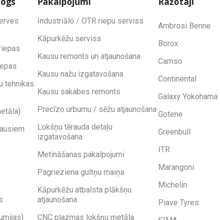
logs
Pakalpojumi
Ražotāji
zerves
Industriālo / OTR riepu serviss
Ambrosi Benne
Kāpurkēžu serviss
Borox
riepas
Kausu remonts un atjaunošana
Camso
iepas
Kausu nažu izgatavošana
Continental
u tehnikas
Kausu sakabes remonts
Galaxy Yokohama 
Precīzo urbumu / sēžu atjaunošana
etāla)
Gotene
Lokšņu tērauda detaļu
kausiem
Greenbull
izgatavošana
ITR
Metināšanas pakalpojumi
Marangoni
Pagrieziena gultņu maiņa
Michelin
Kāpurkēžu atbalsta plākšņu
s
atjaunošana
Piave Tyres
umijas)
CNC plazmas lokšņu metāla