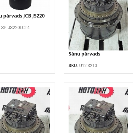
u pārvads JCB JS220
T4
:
SP JS220LCT4
Sānu pārvads
SKU:
U12.3210