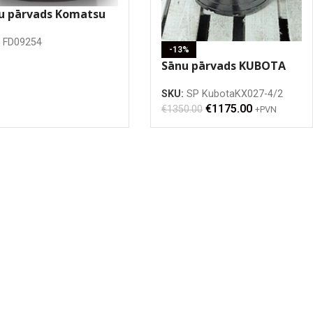
u pārvads Komatsu
0MR-3
:
FD09254
-13%
Sānu pārvads KUBOTA
KX61-3
SKU:
SP KubotaKX027-4/2
€
1175.00
€
1350.00
+PVN