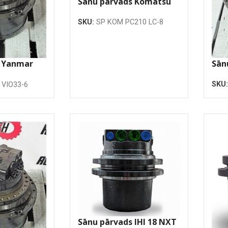
Sānu pārvads Komatsu
PC210LC-8
SKU:
SP KOM PC210 LC-8
s Yanmar
Sān
SKU
 VIO33-6
Sānu pārvads IHI 18 NXT