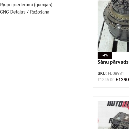
Riepu piederumi (gumijas)
CNC Detaļas / Ražošana
-4%
Sānu pārvad
VIO57
SKU:
FD08981
€
1290
€
1345.00