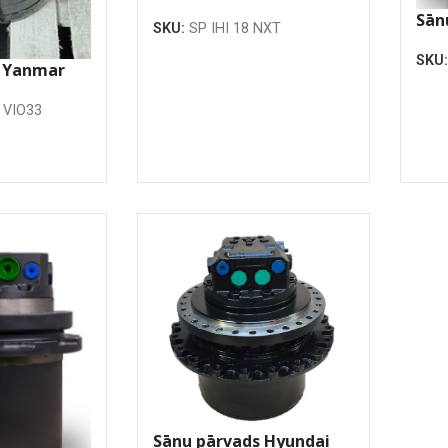
Sān
SKU:
SP IHI 18 NXT
PC3
SKU
s Yanmar
 VIO33
Sānu pārvads Hyundai