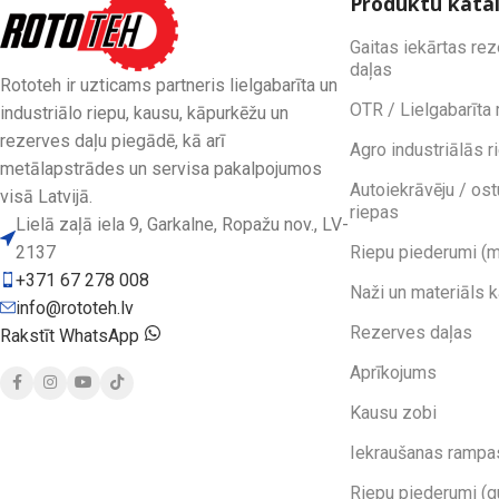
Produktu kata
Gaitas iekārtas re
daļas
Rototeh ir uzticams partneris lielgabarīta un
OTR / Lielgabarīta 
industriālo riepu, kausu, kāpurkēžu un
rezerves daļu piegādē, kā arī
Agro industriālās r
metālapstrādes un servisa pakalpojumos
Autoiekrāvēju / ost
visā Latvijā.
riepas
Lielā zaļā iela 9, Garkalne, Ropažu nov., LV-
2137
Riepu piederumi (m
+371 67 278 008
Naži un materiāls 
info@rototeh.lv
Rezerves daļas
Rakstīt WhatsApp
Aprīkojums
Kausu zobi
Iekraušanas rampa
Riepu piederumi (g