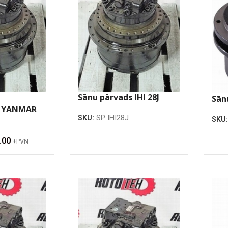
Sānu pārvads IHI 28J
Sān
s YANMAR
SKU:
SP IHI28J
SKU
.00
+PVN