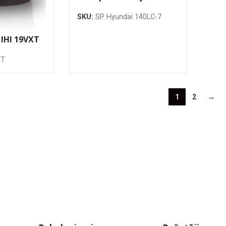
R140-7LCD
SKU:
SP Hyundai 140LC-7
 IHI 19VXT
XT
1
2
→