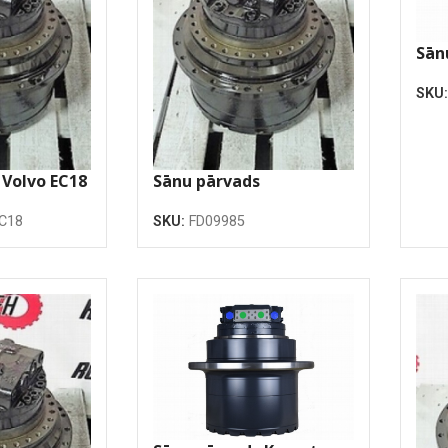
Sān
LC 
SKU
 Volvo EC18
Sānu pārvads
EC18
SKU:
FD09985