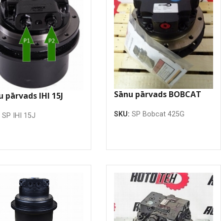
Sānu pārvads BOBCAT
u pārvads IHI 15J
425G
SKU:
SP Bobcat 425G
:
SP IHI 15J