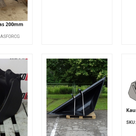
nas 200mm
0ASFORCG
Kau
iek
SKU