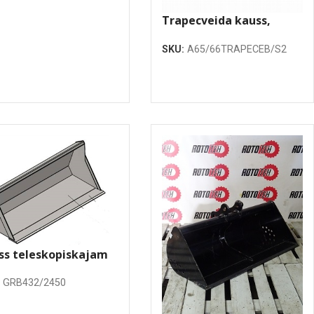
Trapecveida kauss,
500mm
SKU:
A65/66TRAPECEB/S2
ss teleskopiskajam
rāvējam 2450mm
:
GRB432/2450