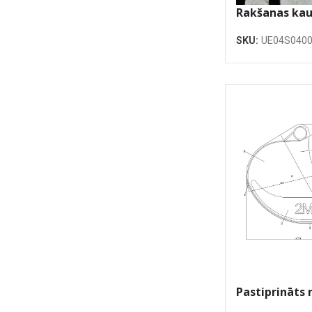
Rakšanas ka
SKU:
UE04S0400
Pastiprināts 
kauss 1600m