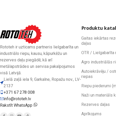
Produktu kata
Gaitas iekārtas re
daļas
Rototeh ir uzticams partneris lielgabarīta un
OTR / Lielgabarīta 
industriālo riepu, kausu, kāpurkēžu un
rezerves daļu piegādē, kā arī
Agro industriālās r
metālapstrādes un servisa pakalpojumos
Autoiekrāvēju / ost
visā Latvijā.
riepas
Lielā zaļā iela 9, Garkalne, Ropažu nov., LV-
2137
Riepu piederumi (m
+371 67 278 008
Naži un materiāls 
info@rototeh.lv
Rezerves daļas
Rakstīt WhatsApp
Aprīkojums