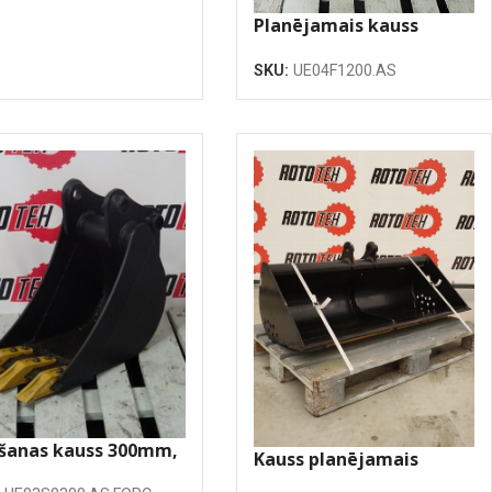
Planējamais kauss
1200mm
SKU:
UE04F1200.AS
šanas kauss 300mm,
Kauss planējamais
ūvējami zobi
1200mm