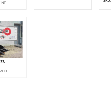
SKU
INF
ss,
, 1200mm
MMHD