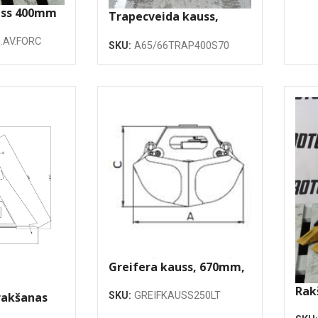
uss 400mm
Trapecveida kauss,
400mm, 1:1.5
.AV.FORC
SKU:
A65/66TRAP400S70
Greifera kauss, 670mm,
250 litri
Rak
rakšanas
SKU:
GREIFKAUSS250LT
skr
m, 2.25m3