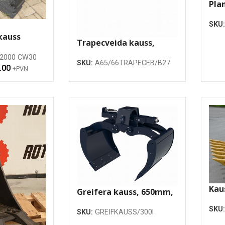
Pla
110
SKU
hidr
kauss
Trapecveida kauss,
cilindriem
500mm
2000 CW30
Lietots
SKU:
A65/66TRAPECEB/B27
.00
daļu
+PVN
)
Kau
Greifera kauss, 650mm,
120
300 litri, ar rotatoru
SKU
SKU:
GREIFKAUSS/300l