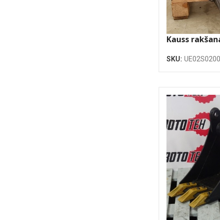
Kauss rakša
SKU:
UE02S020