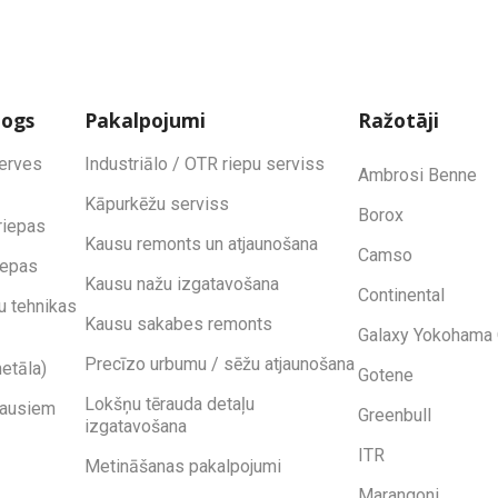
logs
Pakalpojumi
Ražotāji
zerves
Industriālo / OTR riepu serviss
Ambrosi Benne
Kāpurkēžu serviss
Borox
riepas
Kausu remonts un atjaunošana
Camso
iepas
Kausu nažu izgatavošana
Continental
u tehnikas
Kausu sakabes remonts
Galaxy Yokohama 
Precīzo urbumu / sēžu atjaunošana
etāla)
Gotene
Lokšņu tērauda detaļu
kausiem
Greenbull
izgatavošana
ITR
Metināšanas pakalpojumi
Marangoni