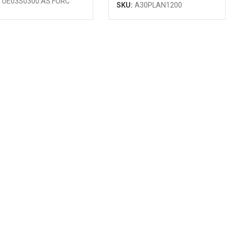
:
UE03S0300.AS.FORC
SKU:
A30PLAN1200