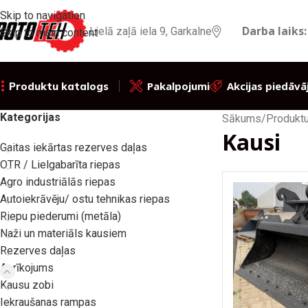
Skip to navigation
Darba laiks:
Lielā zaļā iela 9, Garkalne
Skip to main content
Pakalpojumi
Akcijas piedāvā
Produktu katalogs
Kategorijas
Sākums
/
Produktu
Kausi
Gaitas iekārtas rezerves daļas
OTR / Lielgabarīta riepas
Agro industriālās riepas
Autoiekrāvēju/ ostu tehnikas riepas
Riepu piederumi (metāla)
Naži un materiāls kausiem
Rezerves daļas
Aprīkojums
Kausu zobi
Iekraušanas rampas