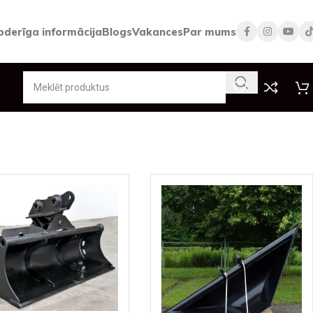
oderīga informācija
Blogs
Vakances
Par mums