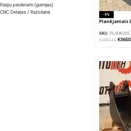
Riepu piederumi (gumijas)
CNC Detaļas / Ražošana
-5%
Planējamais 
2000mm, ar 2 
SKU:
PL/KAUSS 
CW30 sakabe 
€
3650
€
3850.00
(pēc kustīgo 
restaurācijas