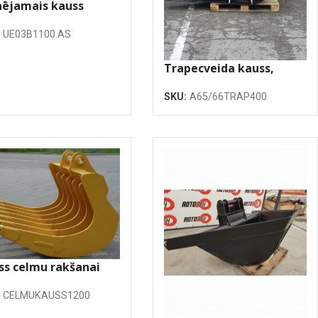
nējamais kauss
0mm ar vienu
:
UE03B1100.AS
ocilindru
Trapecveida kauss,
400mm
SKU:
A65/66TRAP400
ss celmu rakšanai
0 mm
:
CELMUKAUSS1200