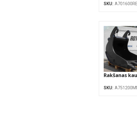
SKU:
A701600RE
Rakšanas kau
pastiprināts
SKU:
A751200
1.86m3