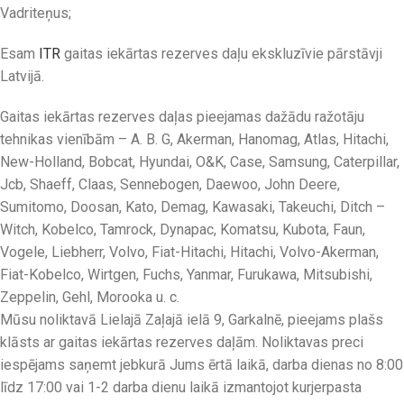
Vadriteņus;
Esam
ITR
gaitas iekārtas rezerves daļu ekskluzīvie pārstāvji
Latvijā.
Gaitas iekārtas rezerves daļas pieejamas dažādu ražotāju
tehnikas vienībām – A. B. G, Akerman, Hanomag, Atlas, Hitachi,
New-Holland, Bobcat, Hyundai, O&K, Case, Samsung, Caterpillar,
Jcb, Shaeff, Claas, Sennebogen, Daewoo, John Deere,
Sumitomo, Doosan, Kato, Demag, Kawasaki, Takeuchi, Ditch –
Witch, Kobelco, Tamrock, Dynapac, Komatsu, Kubota, Faun,
Vogele, Liebherr, Volvo, Fiat-Hitachi, Hitachi, Volvo-Akerman,
Fiat-Kobelco, Wirtgen, Fuchs, Yanmar, Furukawa, Mitsubishi,
Zeppelin, Gehl, Morooka u. c.
Mūsu noliktavā Lielajā Zaļajā ielā 9, Garkalnē, pieejams plašs
klāsts ar gaitas iekārtas rezerves daļām. Noliktavas preci
iespējams saņemt jebkurā Jums ērtā laikā, darba dienas no 8:00
līdz 17:00 vai 1-2 darba dienu laikā izmantojot kurjerpasta