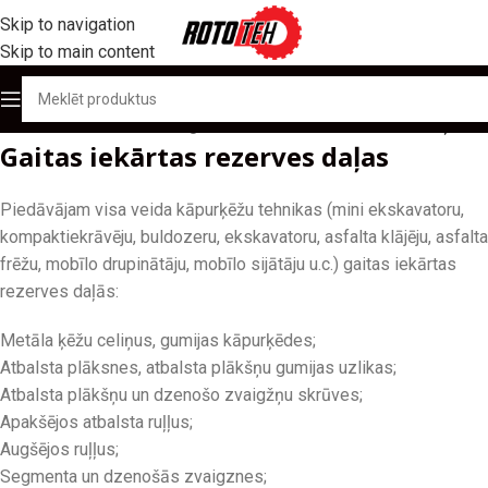
Skip to navigation
Skip to main content
Sākums
/
Produktu katalogs
/
Gaitas iekārtas rezerves daļas
Gaitas iekārtas rezerves daļas
Piedāvājam visa veida kāpurķēžu tehnikas (mini ekskavatoru,
kompaktiekrāvēju, buldozeru, ekskavatoru, asfalta klājēju, asfalta
frēžu, mobīlo drupinātāju, mobīlo sijātāju u.c.) gaitas iekārtas
rezerves daļās:
Metāla ķēžu celiņus, gumijas kāpurķēdes;
Atbalsta plāksnes, atbalsta plākšņu gumijas uzlikas;
Atbalsta plākšņu un dzenošo zvaigžņu skrūves;
Apakšējos atbalsta ruļļus;
Augšējos ruļļus;
Segmenta un dzenošās zvaigznes;