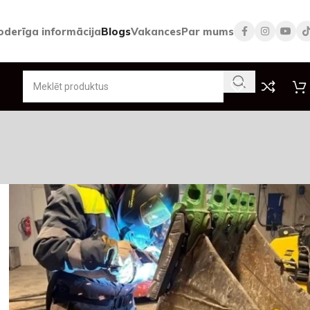
oderīga informācija
Blogs
Vakances
Par mums