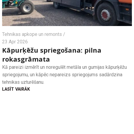
Tehnikas apkope un remonts
23 Apr 2026
Kāpurķēžu spriegošana: pilna
rokasgrāmata
Kā pareizi izmērīt un noregulēt metāla un gumijas kāpurķēžu
spriegojumu, un kāpēc nepareizs spriegojums sadārdzina
tehnikas uzturēšanu.
LASĪT VAIRĀK