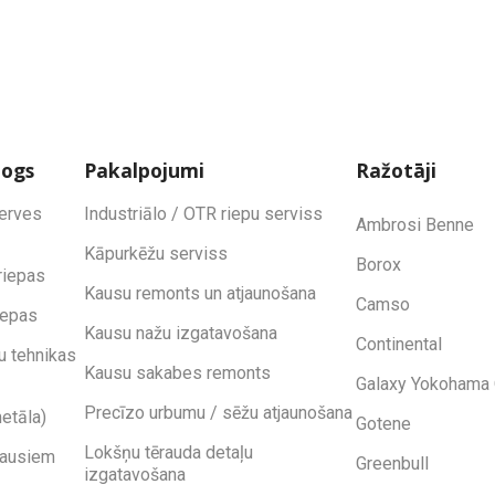
logs
Pakalpojumi
Ražotāji
zerves
Industriālo / OTR riepu serviss
Ambrosi Benne
Kāpurkēžu serviss
Borox
riepas
Kausu remonts un atjaunošana
Camso
iepas
Kausu nažu izgatavošana
Continental
u tehnikas
Kausu sakabes remonts
Galaxy Yokohama 
Precīzo urbumu / sēžu atjaunošana
etāla)
Gotene
Lokšņu tērauda detaļu
kausiem
Greenbull
izgatavošana