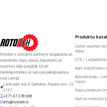
Produktu kata
Gaitas iekārtas re
daļas
Rototeh ir uzticams partneris lielgabarīta un
OTR / Lielgabarīta 
industriālo riepu, kausu, kāpurkēžu un
rezerves daļu piegādē, kā arī
Agro industriālās r
metālapstrādes un servisa pakalpojumos
Autoiekrāvēju / ost
visā Latvijā.
riepas
Lielā zaļā iela 9, Garkalne, Ropažu nov., LV-
2137
Riepu piederumi (m
+371 67 278 008
Naži un materiāls 
info@rototeh.lv