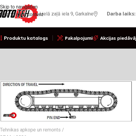
Skip to navigation
Darba laiks:
Lielā zaļā iela 9, Garkalne
Skip to main content
Pakalpojumi
Akcijas piedāvā
Produktu katalogs
Tehnikas apkope un remonts