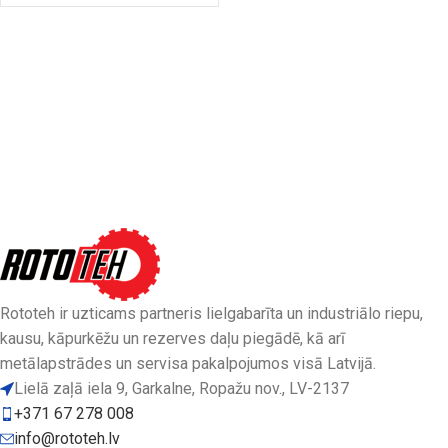
Rototeh ir uzticams partneris lielgabarīta un industriālo riepu,
kausu, kāpurkēžu un rezerves daļu piegādē, kā arī
metālapstrādes un servisa pakalpojumos visā Latvijā.
Lielā zaļā iela 9, Garkalne, Ropažu nov., LV-2137
+371 67 278 008
info@rototeh.lv