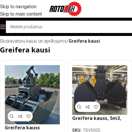
Skip to navigation
Skip to main content
Sākums
/
Produktu katalogs
/
Aprīkojums
/
Ekskavatoru kausi un aprīkojums
/
Greifera kausi
Greifera kausi
Greifera kauss, 5m3,
2150mm
Greifera kauss
SKU:
TBV500S