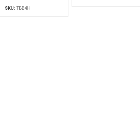
1000mm, 1,1m3
SKU:
TBB4H