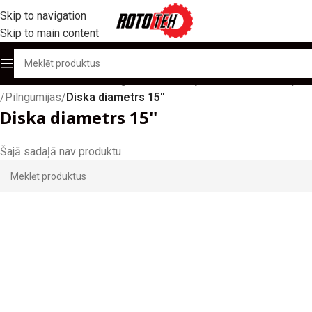
Skip to navigation
Skip to main content
Sākums
/
Produktu katalogs
/
Autoiekrāvēju/ ostu tehnikas riepas
/
Pilngumijas
/
Diska diametrs 15''
Diska diametrs 15''
Šajā sadaļā nav produktu