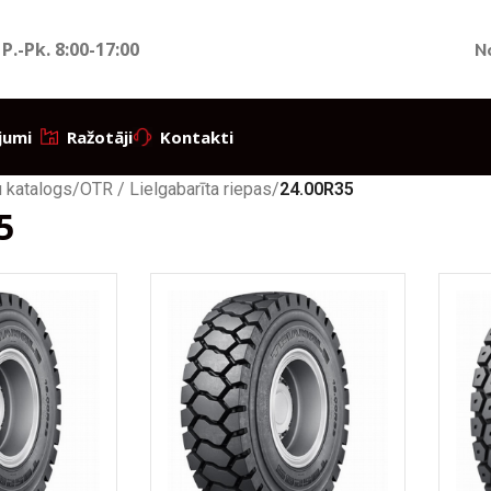
 P.-Pk.
8:00-17:00
N
jumi
Ražotāji
Kontakti
 katalogs
/
OTR / Lielgabarīta riepas
/
24.00R35
5