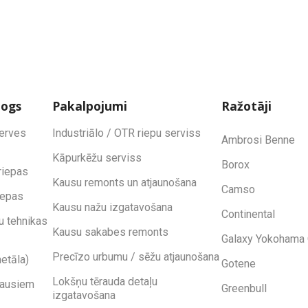
logs
Pakalpojumi
Ražotāji
zerves
Industriālo / OTR riepu serviss
Ambrosi Benne
Kāpurkēžu serviss
Borox
riepas
Kausu remonts un atjaunošana
Camso
iepas
Kausu nažu izgatavošana
Continental
u tehnikas
Kausu sakabes remonts
Galaxy Yokohama 
Precīzo urbumu / sēžu atjaunošana
etāla)
Gotene
Lokšņu tērauda detaļu
kausiem
Greenbull
izgatavošana