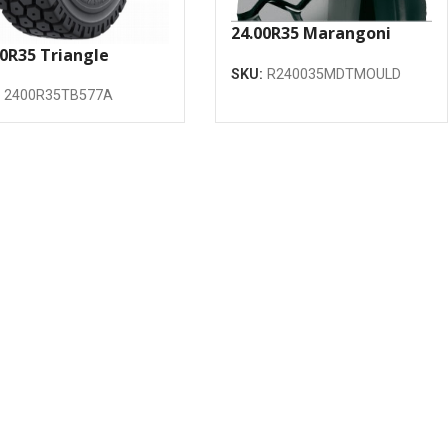
24.00R35 Marangoni
00R35 Triangle
MDT E4 TL riepa
77A *** E-4 T2 212B
SKU:
R240035MDTMOULD
:
2400R35TB577A
riepa