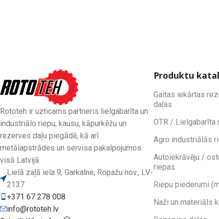
Produktu kata
Gaitas iekārtas re
daļas
Rototeh ir uzticams partneris lielgabarīta un
OTR / Lielgabarīta 
industriālo riepu, kausu, kāpurkēžu un
rezerves daļu piegādē, kā arī
Agro industriālās r
metālapstrādes un servisa pakalpojumos
Autoiekrāvēju / ost
visā Latvijā.
riepas
Lielā zaļā iela 9, Garkalne, Ropažu nov., LV-
2137
Riepu piederumi (m
+371 67 278 008
Naži un materiāls 
info@rototeh.lv