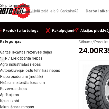
Skip to navigation
Darba laiks:
Lielā zaļā iela 9, Garkalne
Skip to main content
Pakalpojumi
Akcijas piedāvā
Produktu katalogs
Kategorijas
Sākums
/
Produktu
24.00R3
Gaitas iekārtas rezerves daļas
OTR / Lielgabarīta riepas
Agro industriālās riepas
Autoiekrāvēju/ ostu tehnikas riepas
Riepu piederumi (metāla)
Naži un materiāls kausiem
Rezerves daļas
Aprīkojums
Kausu zobi
Iekraušanas rampas