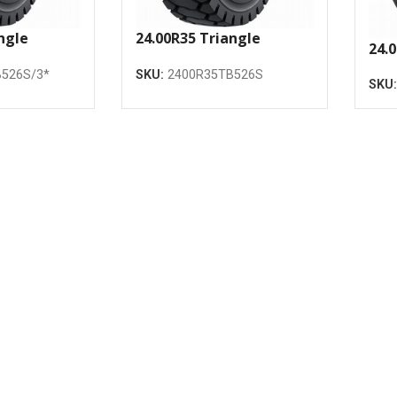
ngle
24.00R35 Triangle
24.
4 T2 212B
TB526S ** E-4 T2 209B TL
TB5
526S/3*
SKU:
2400R35TB526S
riepa
SKU
TL 