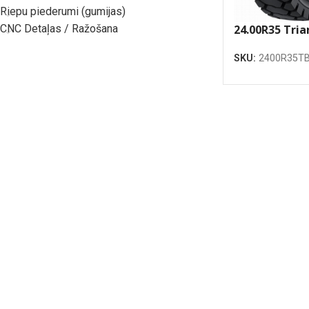
Riepu piederumi (gumijas)
CNC Detaļas / Ražošana
24.00R35 Tria
TB526S *** E-
SKU:
2400R35TB
TL riepa