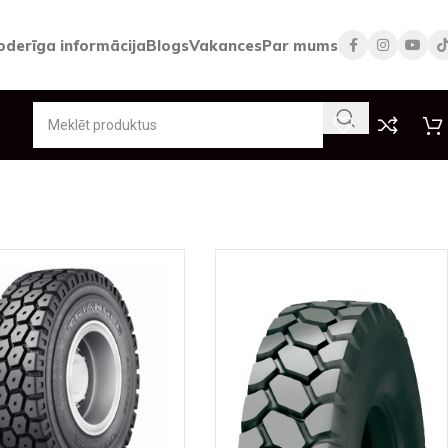
oderīga informācija
Blogs
Vakances
Par mums