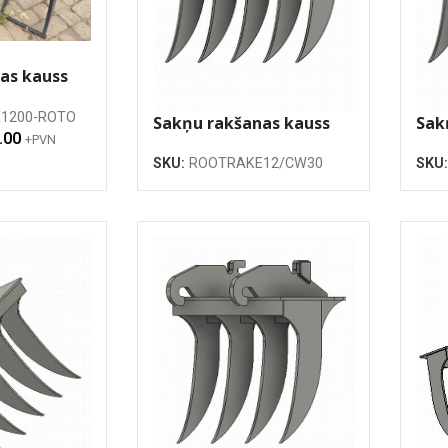
as kauss
 sakabes)
1200-ROTO
Sakņu rakšanas kauss
Sak
.00
+PVN
1200mm
13
SKU:
ROOTRAKE12/CW30
SKU