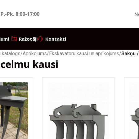
 P.-Pk.
8:00-17:00
N
jumi
Ražotāji
Kontakti
 katalogs
/
Aprīkojums
/
Ekskavatoru kausi un aprīkojums
/
Sakņu /
 celmu kausi