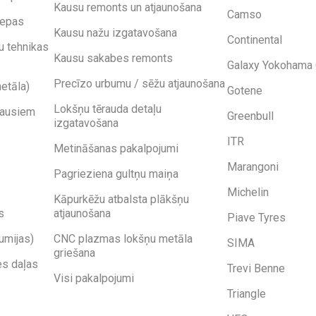
Kausu remonts un atjaunošana
Camso
iepas
Kausu nažu izgatavošana
Continental
u tehnikas
Kausu sakabes remonts
Galaxy Yokohama 
Precīzo urbumu / sēžu atjaunošana
etāla)
Gotene
Lokšņu tērauda detaļu
kausiem
Greenbull
izgatavošana
ITR
Metināšanas pakalpojumi
Marangoni
Pagrieziena gultņu maiņa
Michelin
Kāpurkēžu atbalsta plākšņu
s
atjaunošana
Piave Tyres
umijas)
CNC plazmas lokšņu metāla
SIMA
griešana
es daļas
Trevi Benne
Visi pakalpojumi
Triangle