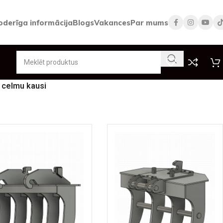
oderīga informācija
Blogs
Vakances
Par mums
 celmu kausi