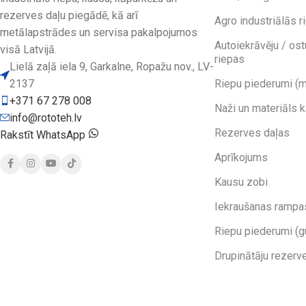
rezerves daļu piegādē, kā arī
Agro industriālās r
metālapstrādes un servisa pakalpojumos
Autoiekrāvēju / ost
visā Latvijā.
riepas
Lielā zaļā iela 9, Garkalne, Ropažu nov., LV-
2137
Riepu piederumi (m
+371 67 278 008
Naži un materiāls 
info@rototeh.lv
Rezerves daļas
Rakstīt WhatsApp
Aprīkojums
Kausu zobi
Iekraušanas rampa
Riepu piederumi (g
Drupinātāju rezerv