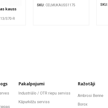
15
1175mm
SKU
SKU:
CELMUKAUSS1175
as kauss
13/S70-R
logs
Pakalpojumi
Ražotāji
zerves
Industriālo / OTR riepu serviss
Ambrosi Benne
Kāpurkēžu serviss
Borox
riepas