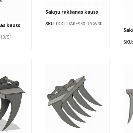
Sakņu rakšanas kauss
980mm
SKU:
ROOTRAKE980-R/CW30
as kauss
Sak
19
13/S1
SKU