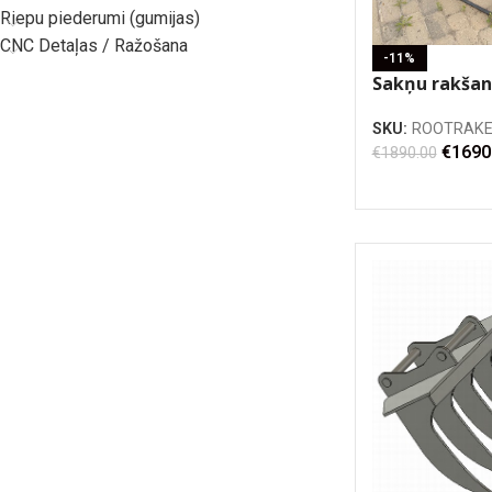
Riepu piederumi (gumijas)
CNC Detaļas / Ražošana
-11%
Sakņu rakšan
1200mm (Bez
SKU:
ROOTRAKE
€
1690
€
1890.00