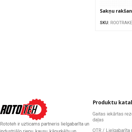
Sakņu rakšan
1300mm
SKU:
ROOTRAKE
Produktu kata
Gaitas iekārtas re
daļas
Rototeh ir uzticams partneris lielgabarīta un
OTR / Lielgabarīta 
industriālo riepu, kausu, kāpurkēžu un