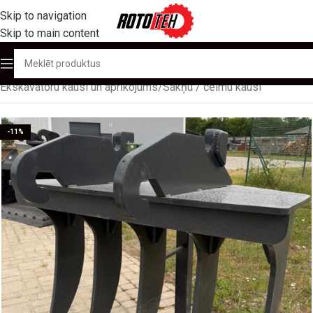
Skip to navigation
Skip to main content
Sākums
/
Produktu katalogs
/
Aprīkojums
/
Ekskavatoru kausi un aprīkojums
/
Sakņu / celmu kausi
-11%