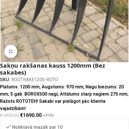
Click to enlarge
Sakņu rakšanas kauss 1200mm (Bez
sakabes)
SKU:
ROOTRAKE1200-ROTO
Platums: 1200 mm; Augstums: 970 mm; Nagu biezums: 20
mm; 5 gab. BOROX500 nagi; Attālums starp nagiem 275 mm;
Ražots ROTOTEH! Sakabi var pielāgot pēc klienta
vajadzībām!
€
1690.00
€
1890.00
+PVN
Noliktavā mazāk par 10