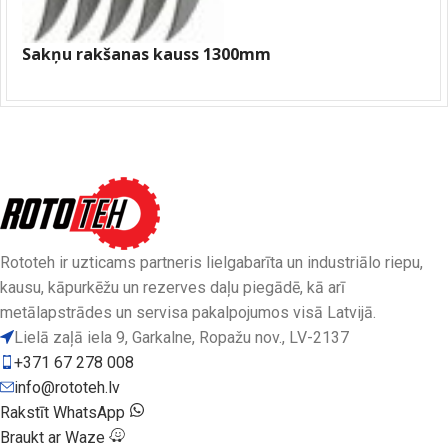
Sakņu rakšanas kauss 1300mm
Rototeh ir uzticams partneris lielgabarīta un industriālo riepu,
kausu, kāpurkēžu un rezerves daļu piegādē, kā arī
metālapstrādes un servisa pakalpojumos visā Latvijā.
Lielā zaļā iela 9, Garkalne, Ropažu nov., LV-2137
+371 67 278 008
info@rototeh.lv
Rakstīt WhatsApp
Braukt ar Waze