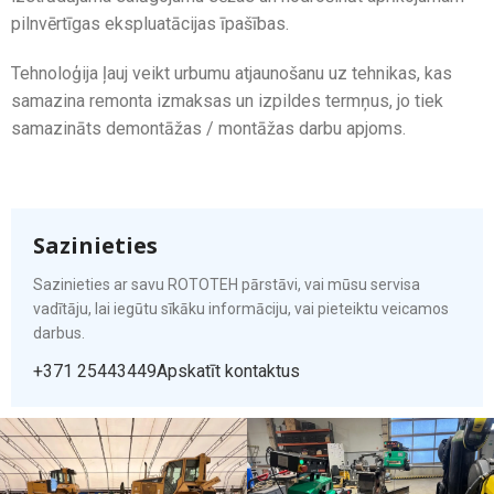
pilnvērtīgas ekspluatācijas īpašības.
Tehnoloģija ļauj veikt urbumu atjaunošanu uz tehnikas, kas
samazina remonta izmaksas un izpildes termņus, jo tiek
samazināts demontāžas / montāžas darbu apjoms.
Sazinieties
Sazinieties ar savu ROTOTEH pārstāvi, vai mūsu servisa
vadītāju, lai iegūtu sīkāku informāciju, vai pieteiktu veicamos
darbus.
+371 25443449
Apskatīt kontaktus