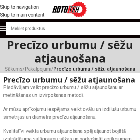
Skip to navigation
Skip to main content
Precīzo urbumu / sēžu
atjaunošana
Sākums
/
Pakalpojumi
/
Precīzo urbumu / sēžu atjaunošana
Precīzo urbumu / sēžu atjaunošana
Piedāvājam veikt precīzo urbumu / sēžu atjaunošanu ar
metināšanas un izvirpošanas metodi.
Ar mūsu aprīkojumu iespējams veikt ovālu un izdilušu urbumu
simetrijas un diametra precīzu atjaunošanu.
Kvalitatīvi veikta urbumu atjaunošana spēj atjaunot bojātā
izstrādājuma salāgojumu sēžas un nodrošināt aprīkojumam