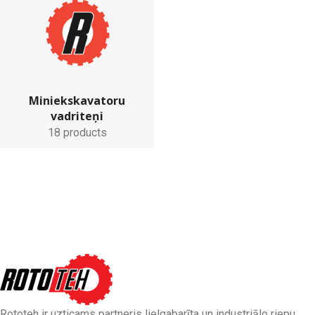
Miniekskavatoru
vadriteņi
18 products
Rototeh ir uzticams partneris lielgabarīta un industriālo riepu,