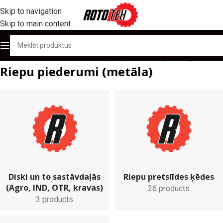
Skip to navigation
Skip to main content
Sākums
/
Produktu katalogs
/
Riepu piederumi (metāla)
Riepu piederumi (metāla)
Diski un to sastāvdaļās
Riepu pretslīdes ķēdes
(Agro, IND, OTR, kravas)
26 products
3 products