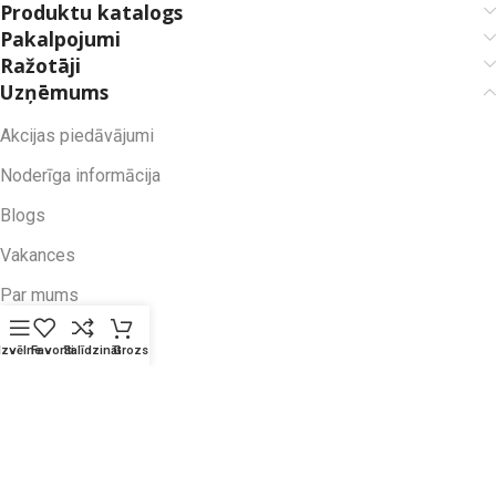
Produktu katalogs
Pakalpojumi
Ražotāji
Uzņēmums
Akcijas piedāvājumi
Noderīga informācija
Blogs
Vakances
Par mums
Kontakti
Izvēlne
Favorīti
Salīdzināt
Grozs
© 2026 ROTOTEH SIA. Visas tiesības aizsargātas.
·
Privātuma politika
·
Lietošanas noteikumi