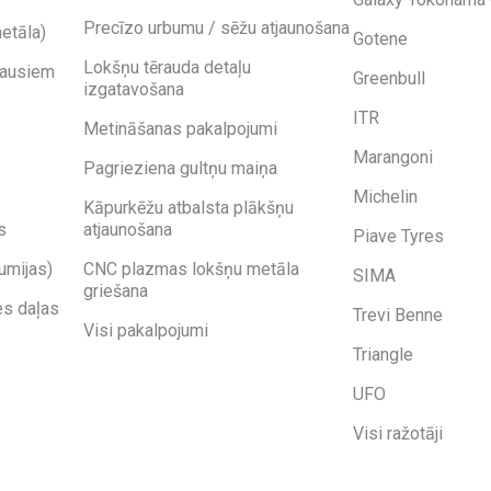
Precīzo urbumu / sēžu atjaunošana
etāla)
Gotene
Lokšņu tērauda detaļu
kausiem
Greenbull
izgatavošana
ITR
Metināšanas pakalpojumi
Marangoni
Pagrieziena gultņu maiņa
Michelin
Kāpurkēžu atbalsta plākšņu
s
atjaunošana
Piave Tyres
umijas)
CNC plazmas lokšņu metāla
SIMA
griešana
es daļas
Trevi Benne
Visi pakalpojumi
Triangle
UFO
Visi ražotāji