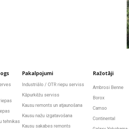
logs
Pakalpojumi
Ražotāji
zerves
Industriālo / OTR riepu serviss
Ambrosi Benne
Kāpurkēžu serviss
Borox
riepas
Kausu remonts un atjaunošana
Camso
iepas
Kausu nažu izgatavošana
Continental
u tehnikas
Kausu sakabes remonts
Galaxy Yokohama 