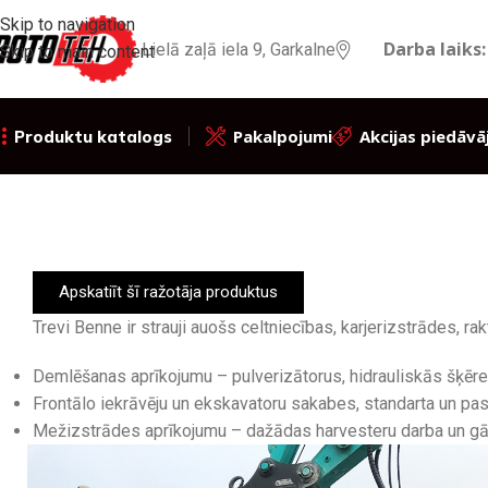
Skip to navigation
Darba laiks:
Lielā zaļā iela 9, Garkalne
Skip to main content
Pakalpojumi
Akcijas piedāvā
Produktu katalogs
Apskatiīt šī ražotāja produktus
Trevi Benne ir strauji auošs celtniecības, karjerizstrādes, 
Demlēšanas aprīkojumu – pulverizātorus, hidrauliskās šķēres,
Frontālo iekrāvēju un ekskavatoru sakabes, standarta un pas
Mežizstrādes aprīkojumu – dažādas harvesteru darba un gā