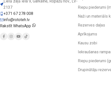
Lielā zaļā iela 9, Garkalne, Ropažu nov., LV-
2137
Riepu piederumi (m
+371 67 278 008
Naži un materiāls 
info@rototeh.lv
Rezerves daļas
Rakstīt WhatsApp
Aprīkojums
Kausu zobi
Iekraušanas rampa
Riepu piederumi (g
Drupinātāju rezerv