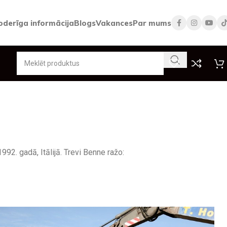
oderīga informācija
Blogs
Vakances
Par mums
92. gadā, Itālijā. Trevi Benne ražo: