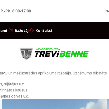
 P.-Pk.
8:00-17:00
N
jumi
Ražotāji
Kontakti
raktuvju un mežizstrādes aprīkojuma ražotājs. Uzņēmums dibināts 19
 sijātājus u.c.
tīrinātos kausus
šanas galvas u.c.