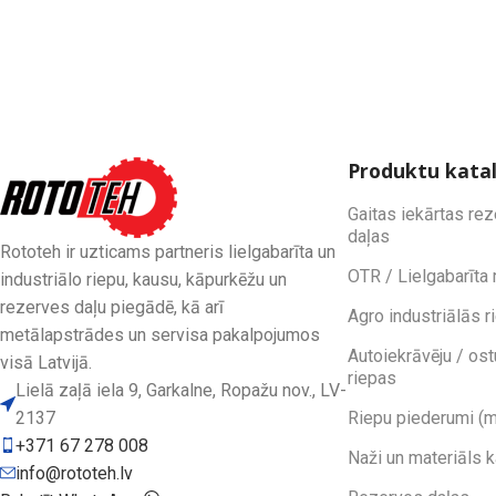
Produktu kata
Gaitas iekārtas re
daļas
Rototeh ir uzticams partneris lielgabarīta un
OTR / Lielgabarīta 
industriālo riepu, kausu, kāpurkēžu un
rezerves daļu piegādē, kā arī
Agro industriālās r
metālapstrādes un servisa pakalpojumos
Autoiekrāvēju / ost
visā Latvijā.
riepas
Lielā zaļā iela 9, Garkalne, Ropažu nov., LV-
2137
Riepu piederumi (m
+371 67 278 008
Naži un materiāls 
info@rototeh.lv