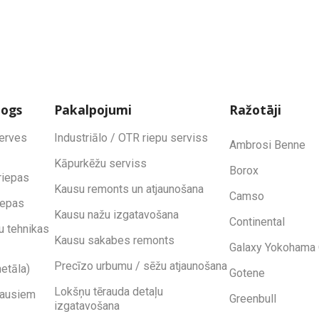
logs
Pakalpojumi
Ražotāji
zerves
Industriālo / OTR riepu serviss
Ambrosi Benne
Kāpurkēžu serviss
Borox
riepas
Kausu remonts un atjaunošana
Camso
iepas
Kausu nažu izgatavošana
Continental
u tehnikas
Kausu sakabes remonts
Galaxy Yokohama 
Precīzo urbumu / sēžu atjaunošana
etāla)
Gotene
Lokšņu tērauda detaļu
kausiem
Greenbull
izgatavošana