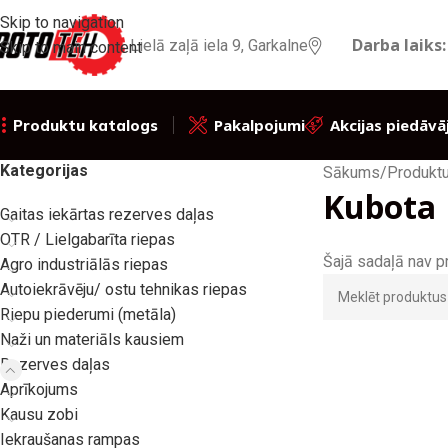
Skip to navigation
Darba laiks:
Lielā zaļā iela 9, Garkalne
Skip to main content
Pakalpojumi
Akcijas piedāvā
Produktu katalogs
Kategorijas
Sākums
/
Produktu
Kubota
Gaitas iekārtas rezerves daļas
OTR / Lielgabarīta riepas
Šajā sadaļā nav p
Agro industriālās riepas
Autoiekrāvēju/ ostu tehnikas riepas
Riepu piederumi (metāla)
Naži un materiāls kausiem
Rezerves daļas
Aprīkojums
Kausu zobi
Iekraušanas rampas