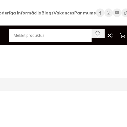
oderīga informācija
Blogs
Vakances
Par mums