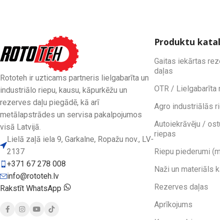
Produktu kata
Gaitas iekārtas re
daļas
Rototeh ir uzticams partneris lielgabarīta un
OTR / Lielgabarīta 
industriālo riepu, kausu, kāpurkēžu un
rezerves daļu piegādē, kā arī
Agro industriālās r
metālapstrādes un servisa pakalpojumos
Autoiekrāvēju / ost
visā Latvijā.
riepas
Lielā zaļā iela 9, Garkalne, Ropažu nov., LV-
2137
Riepu piederumi (m
+371 67 278 008
Naži un materiāls 
info@rototeh.lv
Rezerves daļas
Rakstīt WhatsApp
Aprīkojums