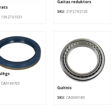
Gaitas reduktors
rats
SKU:
21P.27.K2120
:
134.27.61531
slēgs
:
CA0149703
Gultnis
SKU:
CA0045180