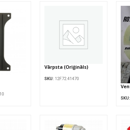
Vārpsta (Oriģināls)
SKU:
12F.72.41470
Ven
10
SKU