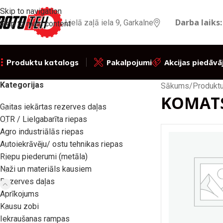
Skip to navigation
Darba laiks:
Lielā zaļā iela 9, Garkalne
Skip to main content
Pakalpojumi
Akcijas piedāvā
Produktu katalogs
Kategorijas
Sākums
/
Produktu
KOMAT
Gaitas iekārtas rezerves daļas
OTR / Lielgabarīta riepas
Agro industriālās riepas
Autoiekrāvēju/ ostu tehnikas riepas
Riepu piederumi (metāla)
Naži un materiāls kausiem
Rezerves daļas
Aprīkojums
Kausu zobi
Iekraušanas rampas