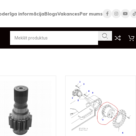
oderīga informācija
Blogs
Vakances
Par mums