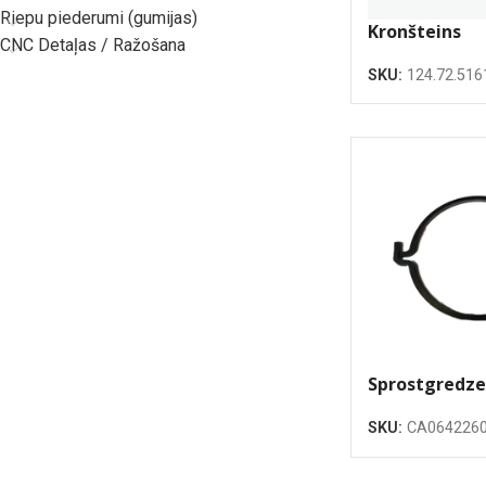
Riepu piederumi (gumijas)
Kronšteins
CNC Detaļas / Ražošana
SKU:
124.72.516
Sprostgredze
(oriģināls)
SKU:
CA064226