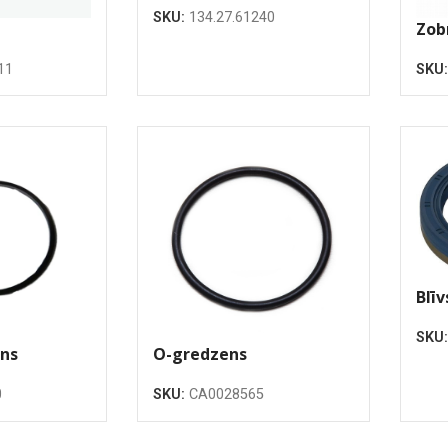
SKU:
134.27.61240
Zob
11
SKU
Blīv
SKU
ns
O-gredzens
SKU:
CA0028565
0