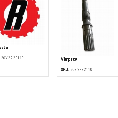
psta
:
20Y.27.22110
Vārpsta
SKU:
708.8F.32110