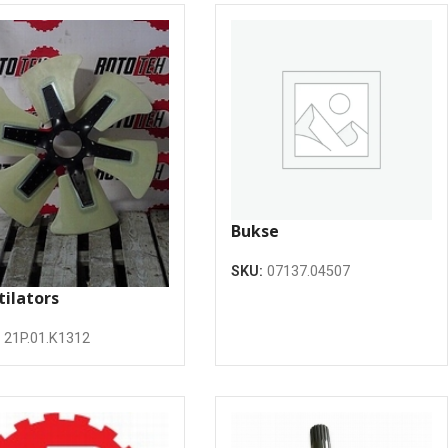
Bukse
SKU:
07137.04507
tilators
:
21P.01.K1312