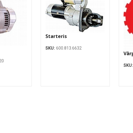
Starteris
SKU:
600.813.6632
Vār
20
SKU