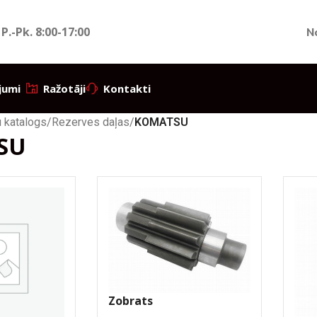
 P.-Pk.
8:00-17:00
N
jumi
Ražotāji
Kontakti
 katalogs
/
Rezerves daļas
/
KOMATSU
SU
Zobrats