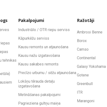
logs
Pakalpojumi
Ražotāji
zerves
Industriālo / OTR riepu serviss
Ambrosi Benne
Kāpurkēžu serviss
Borox
riepas
Kausu remonts un atjaunošana
Camso
iepas
Kausu nažu izgatavošana
Continental
u tehnikas
Kausu sakabes remonts
Galaxy Yokohama 
Precīzo urbumu / sēžu atjaunošana
etāla)
Gotene
Lokšņu tērauda detaļu
kausiem
Greenbull
izgatavošana
ITR
Metināšanas pakalpojumi
Marangoni
Pagrieziena gultņu maiņa