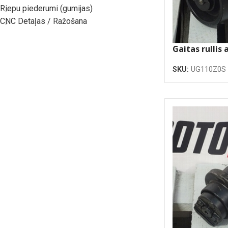
Riepu piederumi (gumijas)
CNC Detaļas / Ražošana
Gaitas rullis a
atlokiem
SKU:
UG110Z0S