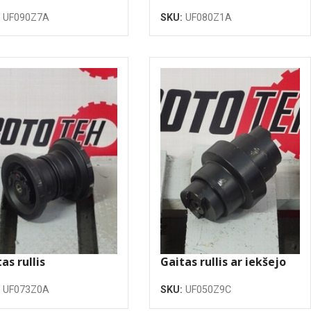
oku
atloku
:
UF090Z7A
SKU:
UF080Z1A
as rullis
Gaitas rullis ar iekšejo
atloku
:
UF073Z0A
SKU:
UF050Z9C