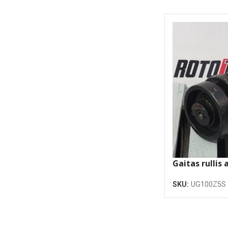
Gaitas rullis a
atlokiem
SKU:
UG100Z5S