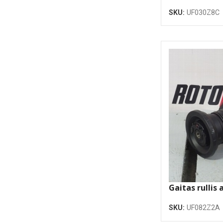
atloku
SKU:
UF030Z8C
Gaitas rullis 
atloku
SKU:
UF082Z2A