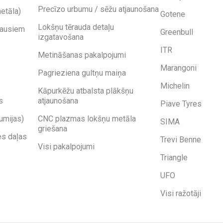
Precīzo urbumu / sēžu atjaunošana
etāla)
Gotene
Lokšņu tērauda detaļu
kausiem
Greenbull
izgatavošana
ITR
Metināšanas pakalpojumi
Marangoni
Pagrieziena gultņu maiņa
Michelin
Kāpurkēžu atbalsta plākšņu
s
atjaunošana
Piave Tyres
umijas)
CNC plazmas lokšņu metāla
SIMA
griešana
es daļas
Trevi Benne
Visi pakalpojumi
Triangle
UFO
Visi ražotāji