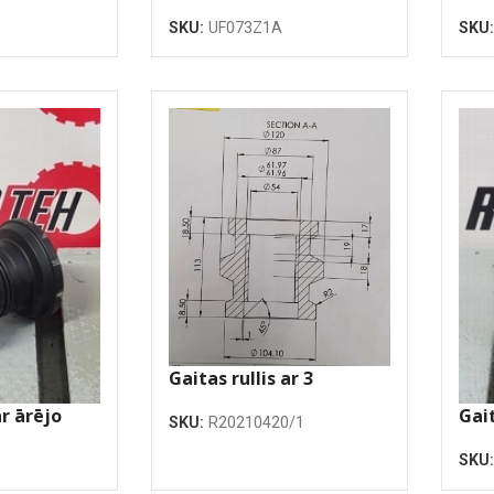
atloku
atl
SKU:
UF073Z1A
SKU
Gaitas rullis ar 3
atlokiem
ar ārējo
Gait
SKU:
R20210420/1
SKU