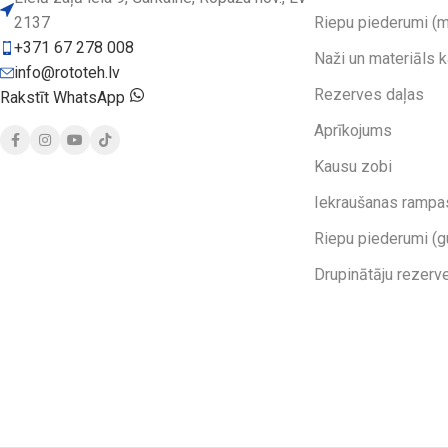
2137
Riepu piederumi (m
+371 67 278 008
Naži un materiāls 
info@rototeh.lv
Rezerves daļas
Rakstīt WhatsApp
Aprīkojums
Kausu zobi
Iekraušanas rampa
Riepu piederumi (g
Drupinātāju rezerv