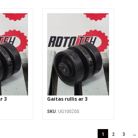
r 3
Gaitas rullis ar 3
atlokiem
SKU:
UG100Z0S
1
2
3
→