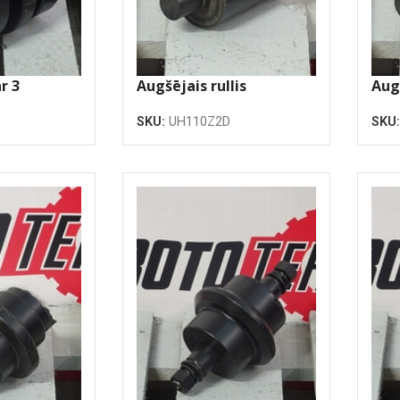
r 3
Augšējais rullis
Augš
SKU:
UH110Z2D
SKU