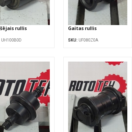
ējais rullis
Gaitas rullis
:
UH100B0D
SKU:
UF080Z0A