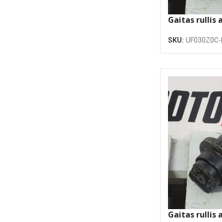
Gaitas rullis 
atloku
SKU:
UF030Z0C
Gaitas rullis 