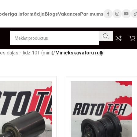
oderīga informācija
Blogs
Vakances
Par mums
es daļas - līdz 10T (mini)
/
Miniekskavatoru ruļļi