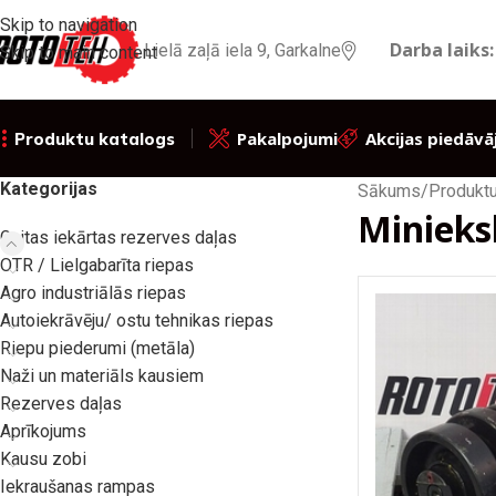
Skip to navigation
Darba laiks:
Lielā zaļā iela 9, Garkalne
Skip to main content
Pakalpojumi
Akcijas piedāvā
Produktu katalogs
Kategorijas
Sākums
/
Produktu
Minieks
Gaitas iekārtas rezerves daļas
OTR / Lielgabarīta riepas
Agro industriālās riepas
Autoiekrāvēju/ ostu tehnikas riepas
Riepu piederumi (metāla)
Naži un materiāls kausiem
Rezerves daļas
Aprīkojums
Kausu zobi
Iekraušanas rampas