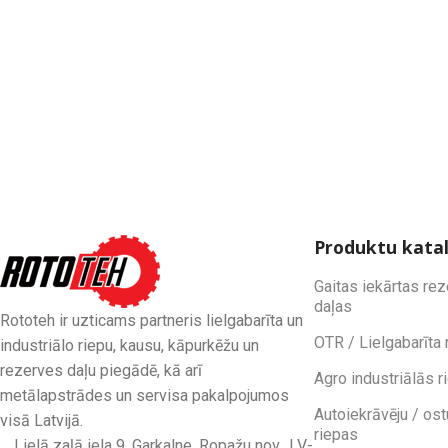
Produktu kata
Gaitas iekārtas re
daļas
Rototeh ir uzticams partneris lielgabarīta un
OTR / Lielgabarīta 
industriālo riepu, kausu, kāpurkēžu un
rezerves daļu piegādē, kā arī
Agro industriālās r
metālapstrādes un servisa pakalpojumos
Autoiekrāvēju / ost
visā Latvijā.
riepas
Lielā zaļā iela 9, Garkalne, Ropažu nov., LV-