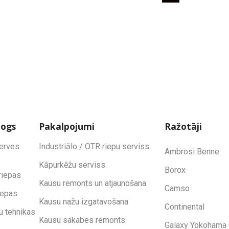
logs
Pakalpojumi
Ražotāji
zerves
Industriālo / OTR riepu serviss
Ambrosi Benne
Kāpurkēžu serviss
Borox
riepas
Kausu remonts un atjaunošana
Camso
iepas
Kausu nažu izgatavošana
Continental
u tehnikas
Kausu sakabes remonts
Galaxy Yokohama 