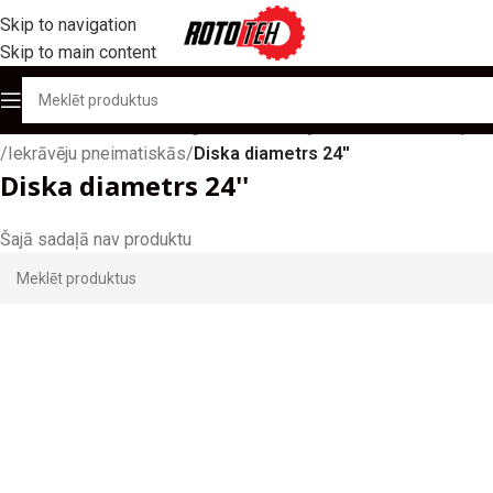
Skip to navigation
Skip to main content
Sākums
/
Produktu katalogs
/
Autoiekrāvēju/ ostu tehnikas riepas
/
Iekrāvēju pneimatiskās
/
Diska diametrs 24''
Diska diametrs 24''
Šajā sadaļā nav produktu