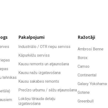
logs
Pakalpojumi
Ražotāji
zerves
Industriālo / OTR riepu serviss
Ambrosi Benne
Kāpurkēžu serviss
Borox
riepas
Kausu remonts un atjaunošana
Camso
iepas
Kausu nažu izgatavošana
Continental
u tehnikas
Kausu sakabes remonts
Galaxy Yokohama 
Precīzo urbumu / sēžu atjaunošana
etāla)
Gotene
Lokšņu tērauda detaļu
kausiem
Greenbull
izgatavošana