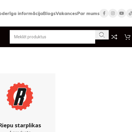
oderīga informācija
Blogs
Vakances
Par mums
Riepu starplikas