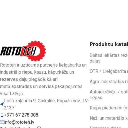
Produktu kata
Gaitas iekārtas re
daļas
Rototeh ir uzticams partneris lielgabarīta un
OTR / Lielgabarīta 
industriālo riepu, kausu, kāpurkēžu un
rezerves daļu piegādē, kā arī
Agro industriālās r
metālapstrādes un servisa pakalpojumos
Autoiekrāvēju / ost
visā Latvijā.
riepas
Lielā zaļā iela 9, Garkalne, Ropažu nov., LV-
2137
Riepu piederumi (m
+371 67 278 008
Naži un materiāls 
info@rototeh.lv