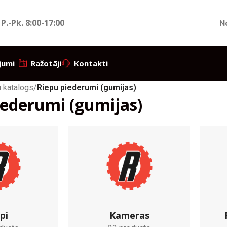
 P.-Pk.
8:00-17:00
N
jumi
Ražotāji
Kontakti
 katalogs
/
Riepu piederumi (gumijas)
iederumi (gumijas)
pi
Kameras