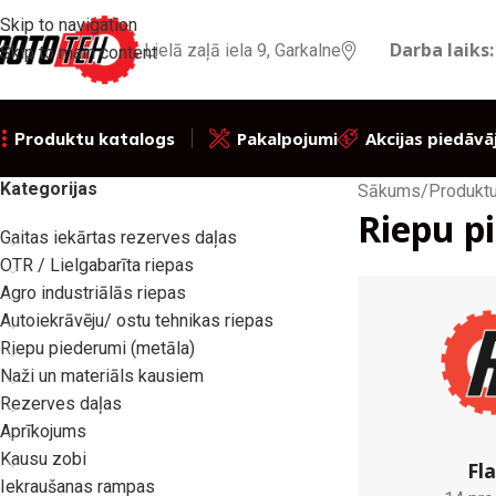
Skip to navigation
Darba laiks:
Lielā zaļā iela 9, Garkalne
Skip to main content
Pakalpojumi
Akcijas piedāvā
Produktu katalogs
Kategorijas
Sākums
/
Produktu
Riepu p
Gaitas iekārtas rezerves daļas
OTR / Lielgabarīta riepas
Agro industriālās riepas
Autoiekrāvēju/ ostu tehnikas riepas
Riepu piederumi (metāla)
Naži un materiāls kausiem
Rezerves daļas
Aprīkojums
Kausu zobi
Fla
Iekraušanas rampas