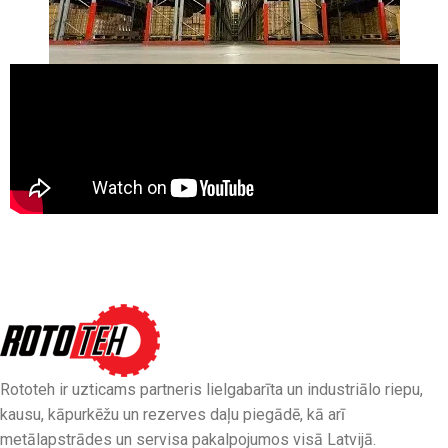
Rototeh ir uzticams partneris lielgabarīta un industriālo riepu,
kausu, kāpurkēžu un rezerves daļu piegādē, kā arī
metālapstrādes un servisa pakalpojumos visā Latvijā.