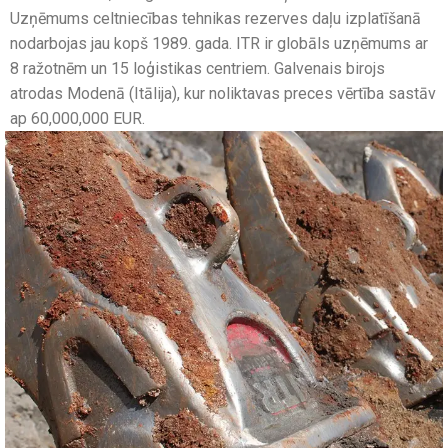
Uzņēmums celtniecības tehnikas rezerves daļu izplatīšanā
nodarbojas jau kopš 1989. gada. ITR ir globāls uzņēmums ar
8 ražotnēm un 15 loģistikas centriem. Galvenais birojs
atrodas Modenā (Itālija), kur noliktavas preces vērtība sastāv
ap 60,000,000 EUR.