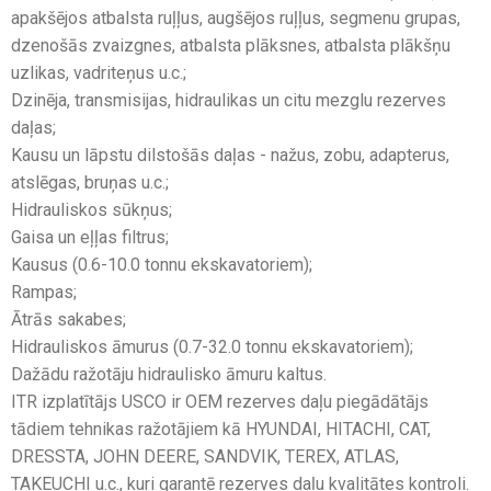
apakšējos atbalsta ruļļus, augšējos ruļļus, segmenu grupas,
dzenošās zvaizgnes, atbalsta plāksnes, atbalsta plākšņu
uzlikas, vadriteņus u.c.;
Dzinēja, transmisijas, hidraulikas un citu mezglu rezerves
daļas;
Kausu un lāpstu dilstošās daļas - nažus, zobu, adapterus,
atslēgas, bruņas u.c.;
Hidrauliskos sūkņus;
Gaisa un eļļas filtrus;
Kausus (0.6-10.0 tonnu ekskavatoriem);
Rampas;
Ātrās sakabes;
Hidrauliskos āmurus (0.7-32.0 tonnu ekskavatoriem);
Dažādu ražotāju hidraulisko āmuru kaltus.
ITR izplatītājs USCO ir OEM rezerves daļu piegādātājs
tādiem tehnikas ražotājiem kā HYUNDAI, HITACHI, CAT,
DRESSTA, JOHN DEERE, SANDVIK, TEREX, ATLAS,
TAKEUCHI u.c., kuri garantē rezerves daļu kvalitātes kontroli.