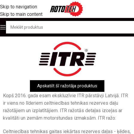
Skip to navigation
Skip to main content
Apskatiīt šī ražotāja produktus
Kopš 2016. gada esam ekskluzīvie ITR pārstāvji Latvijā. ITR
ir viens no līderiem celtniecības tehnikas rezerves daļu
ražotājiem un izplatītājiem. ITR ražotās detaļas izceļas ar
kvalitāti un zemām motorstundas izmaksām. ITR ražo:
Celtniecības tehnikas gaitas iekārtas rezerves daļas - ķēdes,