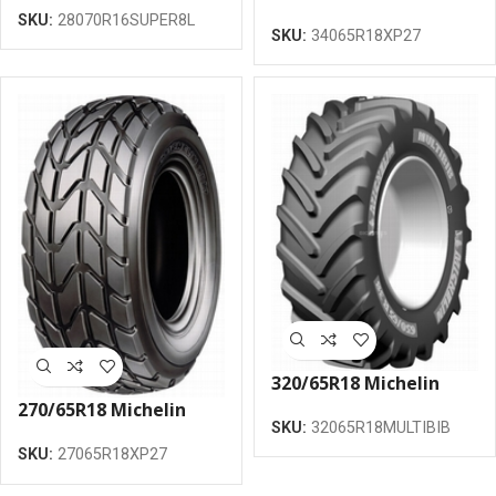
XP27 149A8/137A8 TL
SKU:
28070R16SUPER8L
SKU:
34065R18XP27
riepa
320/65R18 Michelin
Multibib 109A8/106B TL
270/65R18 Michelin
SKU:
32065R18MULTIBIB
riepa
XP27 134A8/124A8 TL
SKU:
27065R18XP27
riepa