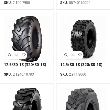
SKU:
2.100.7980
SKU:
05740160000
riepa
12.5/80-18 (320/80-18)
12.5/80-18 (320/80-18)
CAMSO BHL 532 12 PR
CAMSO BHL 753 12 PR
SKU:
2.1240.10783
SKU:
2.911.8060
riepa
riepa