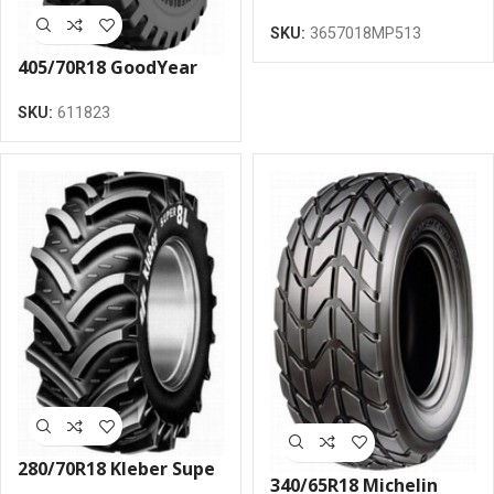
MULTIMAX MP 513
SKU:
3657018MP513
133G TL riepa
405/70R18 GoodYear
POWERLOAD
SKU:
611823
153A2/141B TL riepa
280/70R18 Kleber Supe
340/65R18 Michelin
8L 114A8/111B TL riepa