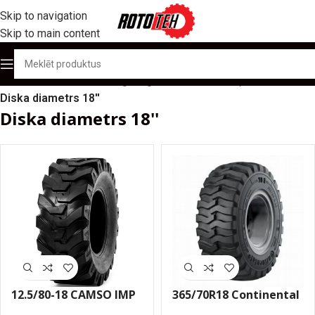
Skip to navigation
Skip to main content
Sākums
/
Produktu katalogs
/
Agro industriālās riepas
/
Diska diametrs 18''
Diska diametrs 18''
12.5/80-18 CAMSO IMP
365/70R18 Continental
12PR SL R4 riepa
70E 135B/146A2 TL