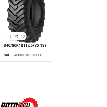
340/80R18 (12.5/80-18)
Petlas PTX-ND 31
SKU:
34080R18PTXND31
143A8 TL riepa