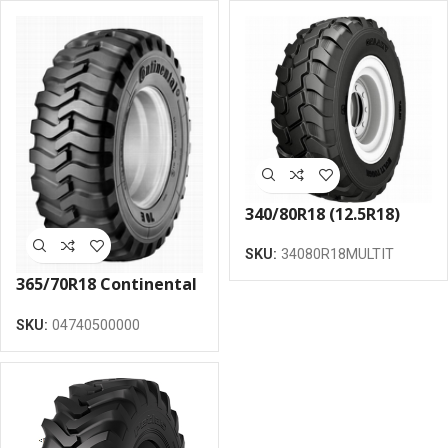
340/80R18 (12.5R18)
Galaxy Multi Tough R-4
SKU:
34080R18MULTIT
136A8 TL riepa
365/70R18 Continental
133 E MPT 70 E TL riepa
SKU:
04740500000