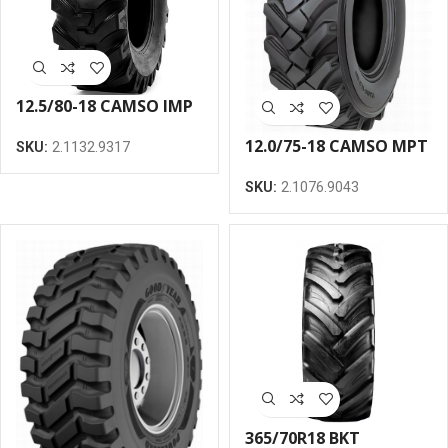
12.5/80-18 CAMSO IMP
16PR SL R4 riepa
12.0/75-18 CAMSO MPT
SKU:
2.1132.9317
552 IMP 12PR riepa
SKU:
2.1076.9043
365/70R18 BKT