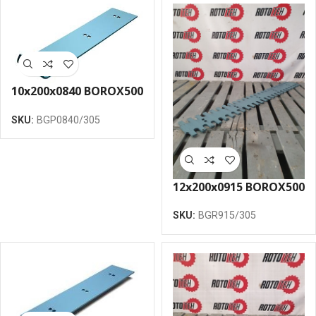
10x200x0840 BOROX500
greideru nazis plakans
SKU:
BGP0840/305
ar liektu galu 305
12x200x0915 BOROX500
greidera nazis
SKU:
BGR915/305
robotais 305