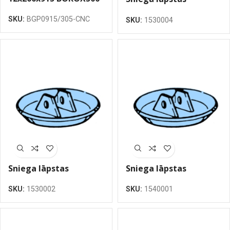
greidera nazis plakans
atbalsta plāksne kopā
SKU:
BGP0915/305-CNC
305
SKU:
1530004
ar kāju un
stiprinājumu
BOROX500, 270mm
Sniega lāpstas
Sniega lāpstas
atbalsta plāksne
atbalsta plāksne,
SKU:
1530002
SKU:
1540001
BOROX500, 270mm
BOROX500, 300mm