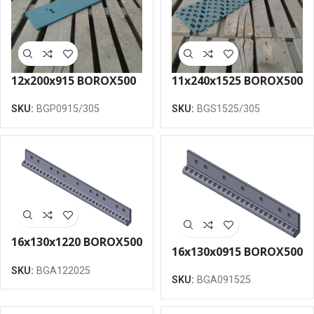
12x200x915 BOROX500
11x240x1525 BOROX500
greidera nazis plakans
greidera nazis
SKU:
BGP0915/305
SKU:
BGS1525/305
305
sietveida 305
16x130x1220 BOROX500
16x130x0915 BOROX500
Adaptera pamatne
Adaptera pamatne
SKU:
BGA122025
cietkausējuma pīķiem
SKU:
BGA091525
cietkausējuma pīķiem