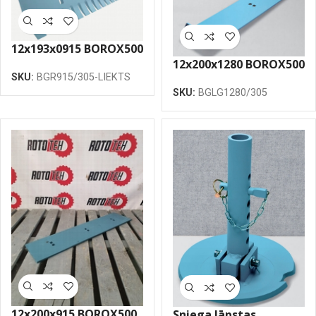
12x193x0915 BOROX500
12x200x1280 BOROX500
greidera nazis
SKU:
BGR915/305-LIEKTS
greideru nazis ar
robotais 305, Liekts
SKU:
BGLG1280/305
izliektu galu
12x200x915 BOROX500
Sniega lāpstas