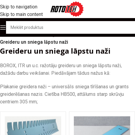
Skip to navigation
Skip to main content
Sākums
/
Produktu katalogs
/
Naži un materiāls kausiem
/
Greideru un sniega lāpstu naži
Greideru un sniega lāpstu naži
BOROX, ITR un u.c. ražotāju greideru un sniega lāpstu naži,
dažādu darbu veikšanai. Piedāvājam tādus nažus kā:
Plakanie greidera naži – universāls sniega tīrīšanas un grants
greiderēšanas nazis. Cietība HB500, attālums starp skrūvju
centriem 305 mm;