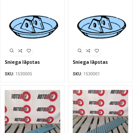
Sniega lāpstas
Sniega lāpstas
atbalsta plāksne,
atbalsta plāksne
SKU:
1530005
SKU:
1530001
BOROX500, 270mm
BOROX500, 270mm