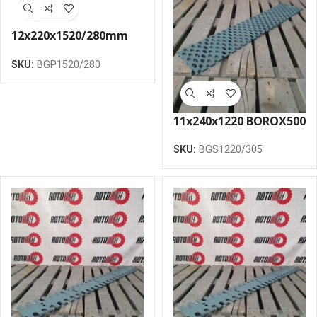
12x220x1520/280mm
greidera nazis
SKU:
BGP1520/280
skrūvējams
11x240x1220 BOROX500
greidera nazis
SKU:
BGS1220/305
sietveida 305