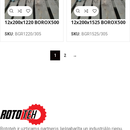
12x200x1220 BOROX500
12x200x1525 BOROX500
greidera nazis
greidera nazis
SKU:
BGR1220/305
SKU:
BGR1525/305
robotais 305
robotais 305
1
2
→
Rototeh ir uzticams partneris lielgabarīta un industriālo riepu,