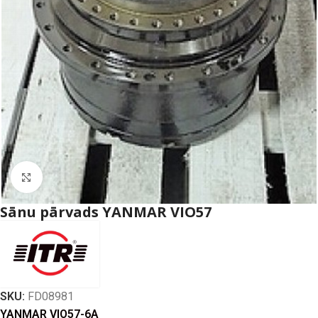
Click to enlarge
Sānu pārvads YANMAR VIO57
SKU:
FD08981
YANMAR VIO57-6A