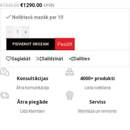
€
1290.00
€
1345.00
+PVN
Noliktavā mazāk par 10
-
+
Pasūtīt
PIEVIENOT GROZAM
Dalīties
Saglabāt
Salīdzināt
Konsultācijas
4000+ produkti
Ātra komunikācija
Liela noliktava
Ātra piegāde
Serviss
Līdz klientam
Montāža un remonts