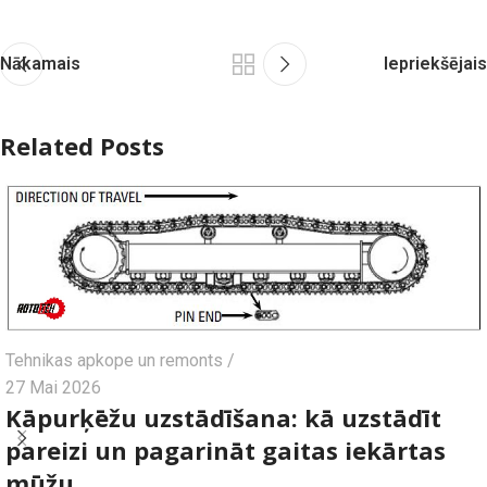
Nākamais
Iepriekšējais
Related Posts
Tehnikas apkope un remonts
27 Mai 2026
Kāpurķēžu uzstādīšana: kā uzstādīt
pareizi un pagarināt gaitas iekārtas
mūžu