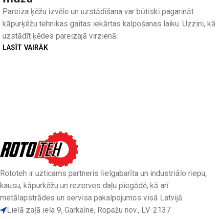
Pareiza ķēžu izvēle un uzstādīšana var būtiski pagarināt
kāpurķēžu tehnikas gaitas iekārtas kalpošanas laiku. Uzzini, kā
uzstādīt ķēdes pareizajā virzienā.
LASĪT VAIRĀK
Rototeh ir uzticams partneris lielgabarīta un industriālo riepu,
kausu, kāpurkēžu un rezerves daļu piegādē, kā arī
metālapstrādes un servisa pakalpojumos visā Latvijā.
Lielā zaļā iela 9, Garkalne, Ropažu nov., LV-2137