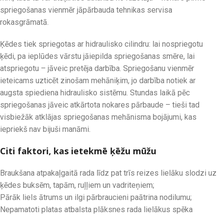
spriegošanas vienmēr jāpārbauda tehnikas servisa
rokasgrāmatā.
Ķēdes tiek spriegotas ar hidraulisko cilindru: lai nospriegotu
ķēdi, pa ieplūdes vārstu jāiepilda spriegošanas smēre, lai
atspriegotu – jāveic pretēja darbība. Spriegošanu vienmēr
ieteicams uzticēt zinošam mehāniķim, jo darbība notiek ar
augsta spiediena hidraulisko sistēmu. Stundas laikā pēc
spriegošanas jāveic atkārtota nokares pārbaude – tieši tad
visbiežāk atklājas spriegošanas mehānisma bojājumi, kas
iepriekš nav bijuši manāmi.
Citi faktori, kas ietekmē ķēžu mūžu
Braukšana atpakaļgaitā rada līdz pat trīs reizes lielāku slodzi uz
ķēdes buksēm, tapām, ruļļiem un vadriteņiem;
Pārāk liels ātrums un ilgi pārbraucieni paātrina nodilumu;
Nepamatoti platas atbalsta plāksnes rada lielākus spēka