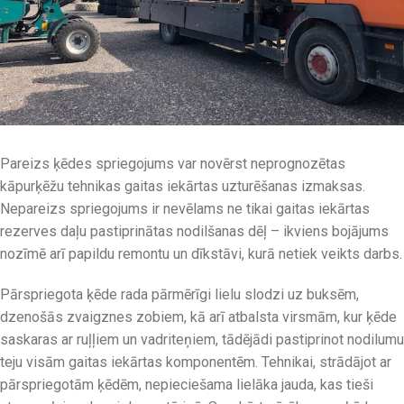
Pareizs ķēdes spriegojums var novērst neprognozētas
kāpurķēžu tehnikas gaitas iekārtas uzturēšanas izmaksas.
Nepareizs spriegojums ir nevēlams ne tikai gaitas iekārtas
rezerves daļu pastiprinātas nodilšanas dēļ – ikviens bojājums
nozīmē arī papildu remontu un dīkstāvi, kurā netiek veikts darbs.
Pārspriegota ķēde rada pārmērīgi lielu slodzi uz buksēm,
dzenošās zvaigznes zobiem, kā arī atbalsta virsmām, kur ķēde
saskaras ar ruļļiem un vadriteņiem, tādējādi pastiprinot nodilumu
teju visām gaitas iekārtas komponentēm. Tehnikai, strādājot ar
pārspriegotām ķēdēm, nepieciešama lielāka jauda, kas tieši