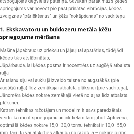
atspoguļojas degvielas patēriņā. Savukārt pārāk mazs ķēdes
spriegojums var novest pie pastiprinātas vibrācijas, ķēdes
zvaigznes “pārlēkšanas” un ķēžu “nokāpšanas” no vadriteņa.
1. Ekskavatoru un buldozeru metāla ķēžu
spriegojuma mērīšana
Mašīna jāpabrauc uz priekšu un jāļauj tai apstāties, tādējādi
ķēdes tiks atslābinātas;
Jāpārbauda, lai ķēdes posms ir nocentrēts uz augšējā atbalsta
ruļļa;
Ar taisnu siju vai auklu jāizveido taisne no augstākās (pie
augšējā ruļļa) līdz zemākajai atbalsta plāksnei (pie vadriteņa);
Jānomēra ķēdes nokare zemākajā vietā no sijas līdz atbalsta
plāksnei.
Katram tehnikas ražotājam un modelim ir savs paredzētais
veids, kā mērīt spriegojumu un cik lielam tam jābūt. Aptuvenā,
optimālā ķēdes nokare 15,0–30,0 tonnu tehnikai ir 10,0–55,0
mm, taču tā var atšķirties atkarībā no ražotāja – nokare pirms