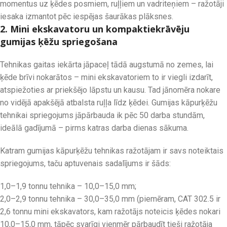
momentus uz ķēdes posmiem, ruļļiem un vadriteņiem – ražotāji
iesaka izmantot pēc iespējas šaurākas plāksnes.
2. Mini ekskavatoru un kompaktiekrāvēju
gumijas ķēžu spriegošana
Tehnikas gaitas iekārta jāpaceļ tādā augstumā no zemes, lai
ķēde brīvi nokarātos – mini ekskavatoriem to ir viegli izdarīt,
atspiežoties ar priekšējo lāpstu un kausu. Tad jānomēra nokare
no vidējā apakšējā atbalsta ruļļa līdz ķēdei. Gumijas kāpurķēžu
tehnikai spriegojums jāpārbauda ik pēc 50 darba stundām,
ideālā gadījumā – pirms katras darba dienas sākuma.
Katram gumijas kāpurķēžu tehnikas ražotājam ir savs noteiktais
spriegojums, taču aptuvenais sadalījums ir šāds:
1,0–1,9 tonnu tehnika – 10,0–15,0 mm;
2,0–2,9 tonnu tehnika – 30,0–35,0 mm (piemēram, CAT 302.5 ir
2,6 tonnu mini ekskavators, kam ražotājs noteicis ķēdes nokari
10,0–15,0 mm, tāpēc svarīgi vienmēr pārbaudīt tieši ražotāja