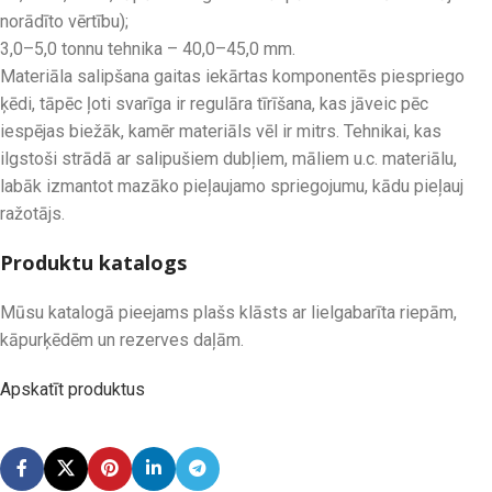
norādīto vērtību);
3,0–5,0 tonnu tehnika – 40,0–45,0 mm.
Materiāla salipšana gaitas iekārtas komponentēs piespriego
ķēdi, tāpēc ļoti svarīga ir regulāra tīrīšana, kas jāveic pēc
iespējas biežāk, kamēr materiāls vēl ir mitrs. Tehnikai, kas
ilgstoši strādā ar salipušiem dubļiem, māliem u.c. materiālu,
labāk izmantot mazāko pieļaujamo spriegojumu, kādu pieļauj
ražotājs.
Produktu katalogs
Mūsu katalogā pieejams plašs klāsts ar lielgabarīta riepām,
kāpurķēdēm un rezerves daļām.
Apskatīt produktus