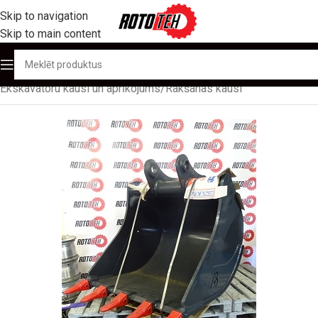
Skip to navigation
Skip to main content
Sākums
/
Produktu katalogs
/
Aprīkojums
/
Ekskavatoru kausi un aprīkojums
/
Rakšanas kausi