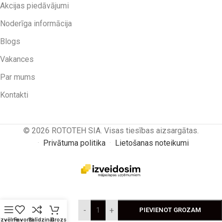
Akcijas piedāvājumi
Noderīga informācija
Blogs
Vakances
Par mums
Kontakti
© 2026 ROTOTEH SIA. Visas tiesības aizsargātas.
·
Privātuma politika
·
Lietošanas noteikumi
Rakšanas
kauss
-
+
PIEVIENOT GROZAM
1300mm,
Izvēlne
Favorīti
Salīdzināt
Grozs