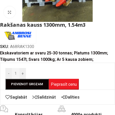
Click to enlarge
Rakšanas kauss 1300mm, 1.54m3
SKU:
A68RAK1300
Ekskavatoriem ar svaru 25-30 tonnas; Platums 1300mm;
Tilpums 1547l; Svars 1000kg; Ar 5 kausa zobiem;
-
+
Pieprasīt cenu
PIEVIENOT GROZAM
Dalīties
Saglabāt
Salīdzināt
Konsultācijas
4000+ produkti