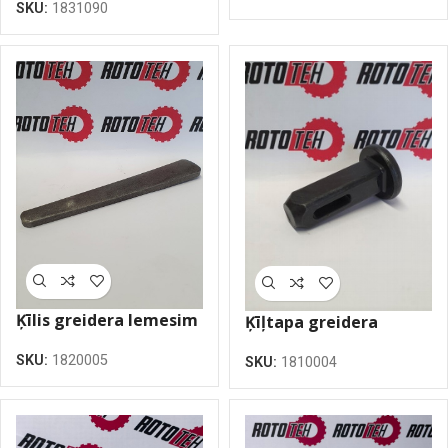
SKU:
1831090
Ķīlis greidera lemesim
Ķīļtapa greidera
24.5 (18.5-24.5)
lemesim 16×65
SKU:
1820005
SKU:
1810004