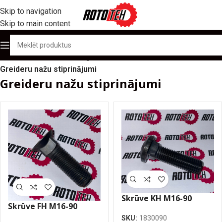
Skip to navigation
Skip to main content
Sākums
/
Produktu katalogs
/
Naži un materiāls kausiem
/
Greideru nažu stiprinājumi
Greideru nažu stiprinājumi
Skrūve KH M16-90
Skrūve FH M16-90
SKU:
1830090