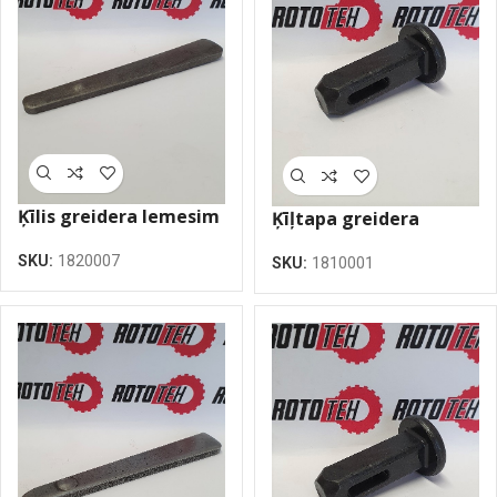
Ķīlis greidera lemesim
Ķīļtapa greidera
22.5 (14.5-22.5)
lemesim 16×47
SKU:
1820007
SKU:
1810001