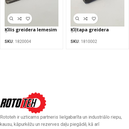
Ķīlis greidera lemesim
Ķīļtapa greidera
20.5 (14.5-20.5)
lemesim 16×53
SKU:
1820004
SKU:
1810002
Rototeh ir uzticams partneris lielgabarīta un industriālo riepu,
kausu, kāpurkēžu un rezerves daļu piegādē, kā arī