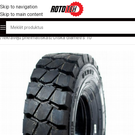
Skip to navigation
Skip to main content
Sākums
/
Produktu katalogs
/
Autoiekrāvēju/ ostu tehnikas riepas
/
Iekrāvēju pneimatiskās
/
Diska diametrs 10''