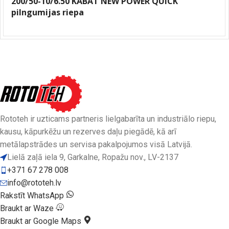
200/50-10/6.50 KABAT NEW POWER QUICK
pilngumijas riepa
Rototeh ir uzticams partneris lielgabarīta un industriālo riepu,
kausu, kāpurkēžu un rezerves daļu piegādē, kā arī
metālapstrādes un servisa pakalpojumos visā Latvijā.
Lielā zaļā iela 9, Garkalne, Ropažu nov., LV-2137
+371 67 278 008
info@rototeh.lv
Rakstīt WhatsApp
Braukt ar Waze
Braukt ar Google Maps