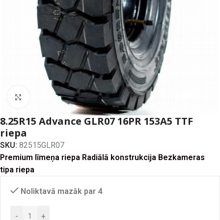
Click to enlarge
8.25R15 Advance GLR07 16PR 153A5 TTF
riepa
SKU:
82515GLR07
Premium līmeņa riepa Radiālā konstrukcija Bezkameras
tipa riepa
Noliktavā mazāk par 4
-
+